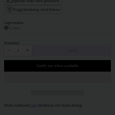
Spårbar frakt med postnord
Trygg betalning med Klarna
Lagerstatus
Ej i lager
Kvantitet
Utsåld
Notify me when available
Skatt inräknad
Frakt
beräknas vid utcheckning