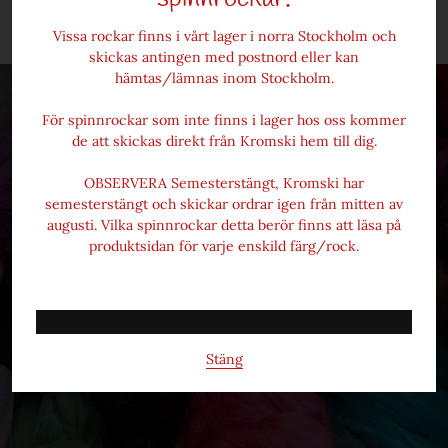
Frakt och prisinformation
Vissa rockar finns i vårt lager i norra Stockholm och
skickas antingen med postnord eller kan
hämtas/lämnas inom Stockholm.
För spinnrockar som inte finns i lager hos oss kommer
de att skickas direkt från Kromski hem till dig.
OBSERVERA Semesterstängt, Kromski har
semesterstängt och skickar ordrar igen från mitten av
augusti. Vilka spinnrockar detta berör finns att läsa på
produktsidan för varje enskild färg/rock.
Ulliversum
Stäng