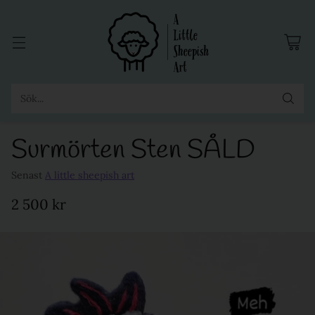
Sök...
Surmörten Sten SÅLD
Senast
A little sheepish art
2 500 kr
Ordinarie
pris