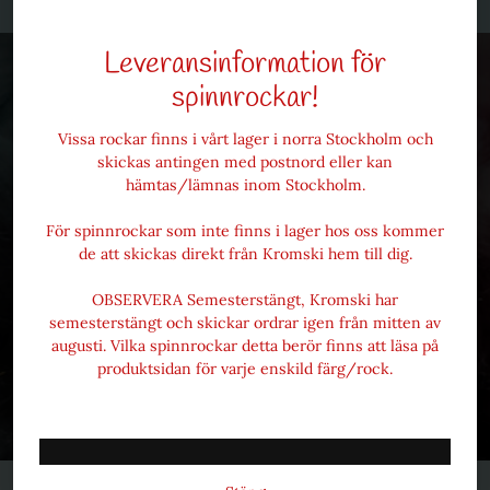
Leveransinformation för
Prenumerera gärna på vårt
spinnrockar!
nyhetsmail
Vissa rockar finns i vårt lager i norra Stockholm och
skickas antingen med postnord eller kan
hämtas/lämnas inom Stockholm.
Missa inte nyheter eller erbjudnaden genom att ta del av vårt
nyhetsbrev
För spinnrockar som inte finns i lager hos oss kommer
de att skickas direkt från Kromski hem till dig.
Din
mail
OBSERVERA Semesterstängt, Kromski har
semesterstängt och skickar ordrar igen från mitten av
Sign up
augusti. Vilka spinnrockar detta berör finns att läsa på
produktsidan för varje enskild färg/rock.
Genom att skicka din emailadress har du godkänt att få mailutskick från oss.
Du kan när som helst avsluta din prenumeration.