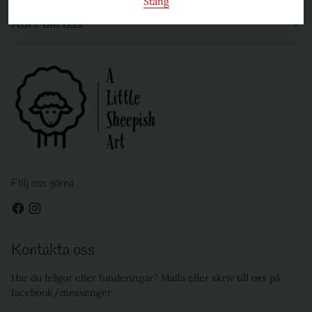
Stäng
Kort om oss
Följ oss gärna
Kontakta oss
Har du frågor eller funderingar? Maila eller skriv till oss på
facebook/messenger