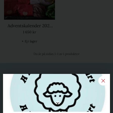
Adventskalender 2025
The flower edition
1 650 kr
Ej i lager
Du är på sidan 1-1 av 1 produkter
Spårbar frakt
Skickas med Postnord