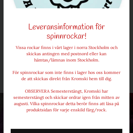
Färgad enligt
Oeko-Tex 100
Leveransinformation för
* Alla viktmått är ungefärliga
spinnrockar!
* Tänk på att färger kan upplevas annorlunda beroende på
skillnader i färginställningar mellan olika skärmar.
Vissa rockar finns i vårt lager i norra Stockholm och
skickas antingen med postnord eller kan
hämtas/lämnas inom Stockholm.
För spinnrockar som inte finns i lager hos oss kommer
Frakt och prisinformation
de att skickas direkt från Kromski hem till dig.
OBSERVERA Semesterstängt, Kromski har
semesterstängt och skickar ordrar igen från mitten av
augusti. Vilka spinnrockar detta berör finns att läsa på
produktsidan för varje enskild färg/rock.