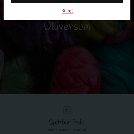
Stäng
Ulliversum
Spårbar frakt
Skickas med Postnord