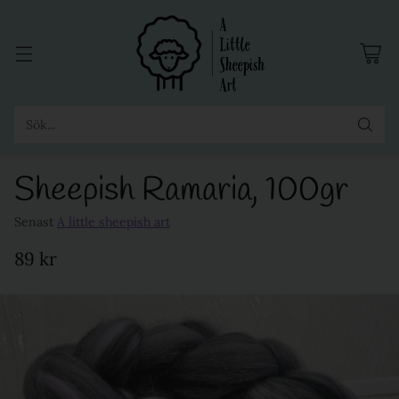
Sök...
Sheepish Ramaria, 100gr
Senast
A little sheepish art
89 kr
Ordinarie
pris