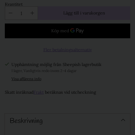
Kvantitet
Lägg till i varukorgen
Fler betalningsalternativ
Upphämtning möjlig från Sheepish lagerbutik
I lager, Vanligtvis redo inom 2-4 dagar
Visa affärens info
Skatt inräknad
Frakt
beräknas vid utcheckning
Lägg
till
Beskrivning
produkt
i
varukorgen