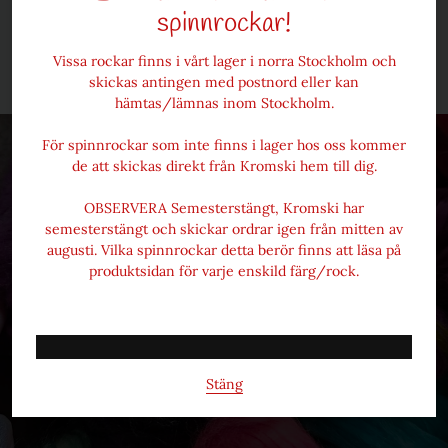
skillnader i färginställningar mellan olika skärmar
spinnrockar!
Frakt och prisinformation
Vissa rockar finns i vårt lager i norra Stockholm och
skickas antingen med postnord eller kan
hämtas/lämnas inom Stockholm.
För spinnrockar som inte finns i lager hos oss kommer
de att skickas direkt från Kromski hem till dig.
OBSERVERA Semesterstängt, Kromski har
semesterstängt och skickar ordrar igen från mitten av
augusti. Vilka spinnrockar detta berör finns att läsa på
produktsidan för varje enskild färg/rock.
Ulliversum
Stäng