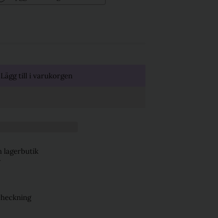
Lägg till i varukorgen
 lagerbutik
r
checkning