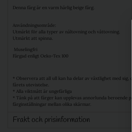
Denna färg är en varm härlig beige färg.
Användningsområde:
Utmärkt för alla typer av nåltovning och våttovning.
Utmärkt att spinna.
Muselingfri
Färgad enligt Oeko-Tex 100
* Observera att all ull kan ha delar av växtlighet med sig
fårets utevistelse.
* Alla viktmått är ungefärliga
* Tänk på att färger kan upplevas annorlunda beroende på
färginställningar mellan olika skärmar.
Frakt och prisinformation