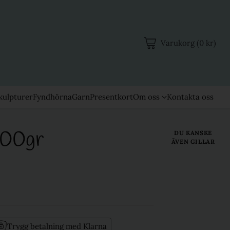
Varukorg (0 kr)
kulpturer
Fyndhörna
Garn
Presentkort
Om oss
Kontakta oss
100gr
DU KANSKE
ÄVEN GILLAR
Trygg betalning med Klarna