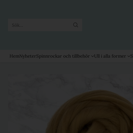
Sök...
Hem
Nyheter
Spinnrockar och tillbehör
Ull i alla former
S