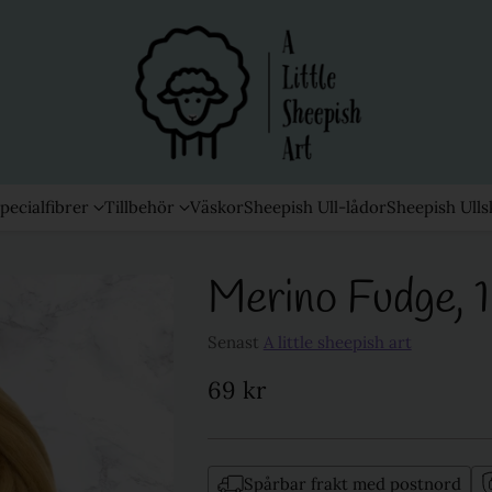
pecialfibrer
Tillbehör
Väskor
Sheepish Ull-lådor
Sheepish Ulls
Merino Fudge, 
Senast
A little sheepish art
69 kr
Ordinarie
pris
Spårbar frakt med postnord