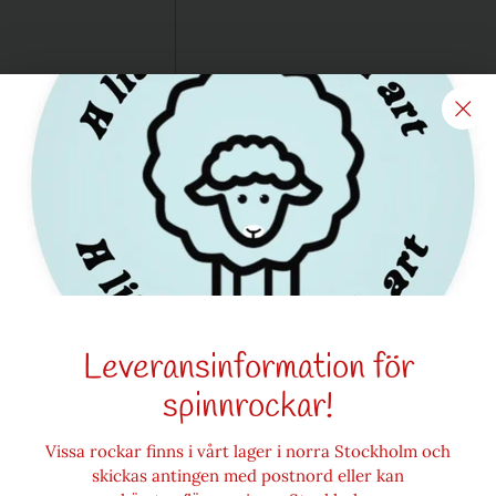
Lägg
till
produkt
i
varukorgen
, denna kommer från
Leveransinformation för
 skillnader i
spinnrockar!
Vissa rockar finns i vårt lager i norra Stockholm och
skickas antingen med postnord eller kan