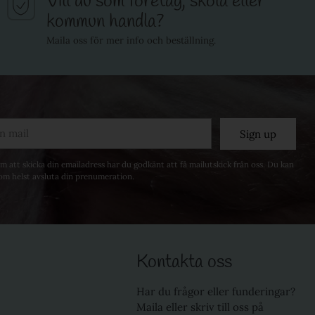
Vill du som företag, skola eller
kommun handla?
Maila oss för mer info och beställning.
Sign up
 att skicka din emailadress har du godkänt att få mailutskick från oss. Du kan
om helst avsluta din prenumeration.
Kontakta oss
Har du frågor eller funderingar?
Maila eller skriv till oss på