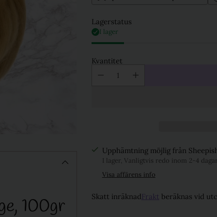
Lagerstatus
I lager
Kvantitet
Upphämtning möjlig från Sheepish
I lager, Vanligtvis redo inom 2-4 daga
Visa affärens info
Skatt inräknad
Frakt
beräknas vid ut
ge, 100gr