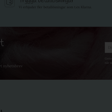
Trygga betallösningar
Vi erbjuder fler betallösningar som t.ex Klarna.
t
Din
mail
Genom
när s
rt nyhetsbrev