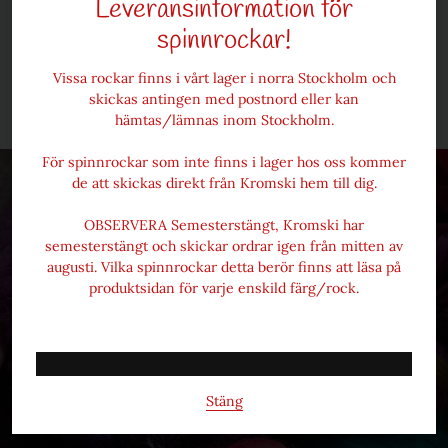
Leveransinformation för
* Alla viktmått är ungefärliga
* Tänk på att färger kan upplevas annorlunda beroende på
spinnrockar!
skillnader i färginställningar mellan olika skärmar.
Vissa rockar finns i vårt lager i norra Stockholm och
Frakt och prisinformation
skickas antingen med postnord eller kan
hämtas/lämnas inom Stockholm.
För spinnrockar som inte finns i lager hos oss kommer
de att skickas direkt från Kromski hem till dig.
OBSERVERA Semesterstängt, Kromski har
semesterstängt och skickar ordrar igen från mitten av
augusti. Vilka spinnrockar detta berör finns att läsa på
produktsidan för varje enskild färg/rock.
Ulliversum
Stäng