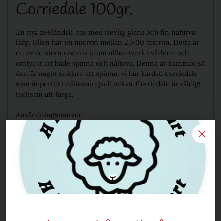
Corriedale 100gr.
En nya zeeländsk ras med trevlig glans och fin naturvit
färg. Ullen har en micron mellan 25-30 micron. Detta är
en av de stora raserna inom ullhantverk i världen och
omtyckt att både spinna och nåltova. Denna är kammad så
den är något enklare att spinna, vi har kardad corriedale
som är perfekt nåltovningsull också. Corriedale är väldigt
tacksam att färga.
Användningsområde:
Utmärkt att spinna
Utmärkt att nåltova
och våttova
* Observera att det kan finnas växtdelar i ullen som
kommer från fårets utevistelse