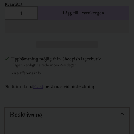
Kvantitet
Lägg till i varukorgen
Upphämtning möjlig från Sheepish lagerbutik
I lager, Vanligtvis redo inom 2-4 dagar
Visa affärens info
Skatt inräknad
Frakt
beräknas vid utcheckning
Lägg
till
Beskrivning
produkt
i
varukorgen