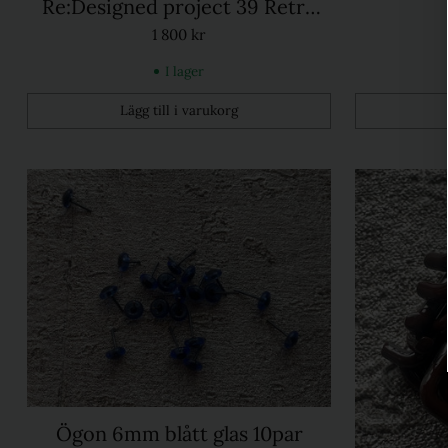
Re:Designed project 39 Retro
Yellow
1 800 kr
I lager
Lägg till i varukorg
Kvantitet
Kvantitet
Ögon 6mm blått glas 10par