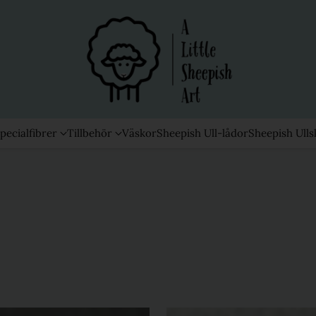
pecialfibrer
Tillbehör
Väskor
Sheepish Ull-lådor
Sheepish Ulls