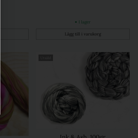
I lager
Lägg till i varukorg
Kvantitet
Utsåld
Ink & Ash, 100gr