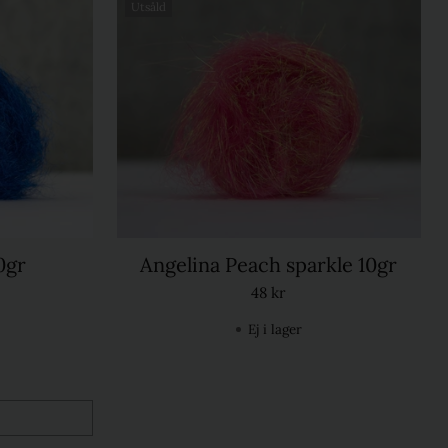
Utsåld
0gr
Angelina Peach sparkle 10gr
48 kr
Ej i lager