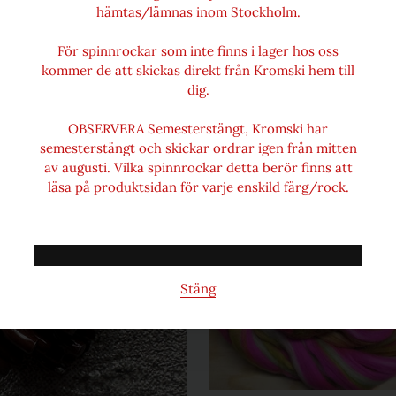
hämtas/lämnas inom Stockholm.
För spinnrockar som inte finns i lager hos oss
I lager
I lager
kommer de att skickas direkt från Kromski hem till
dig.
Lägg till i varukorg
Lägg till i varukorg
Kvantitet
OBSERVERA Semesterstängt, Kromski har
semesterstängt och skickar ordrar igen från mitten
av augusti. Vilka spinnrockar detta berör finns att
läsa på produktsidan för varje enskild färg/rock.
Stäng