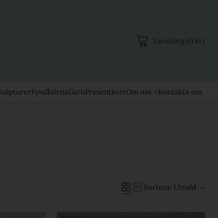
Varukorg (0 kr)
kulpturer
Fyndhörna
Garn
Presentkort
Om oss
Kontakta oss
Sortera: Utvald