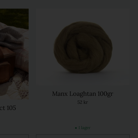
Manx Loaghtan 100gr
52 kr
ct 105
I lager