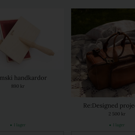
mski handkardor
890 kr
Re:Designed proje
2 500 kr
I lager
I lager