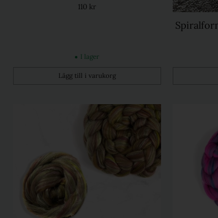
110 kr
Spiralfo
I lager
Lägg till i varukorg
Kvantitet
Kvantitet