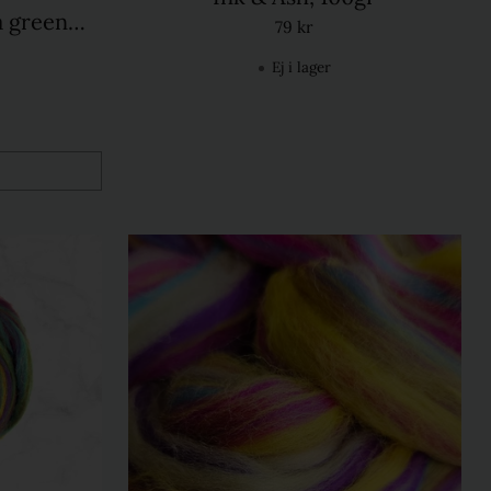
a green
79 kr
r
Ej i lager