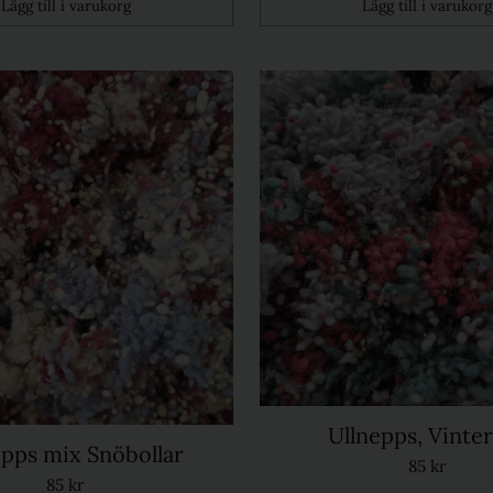
Lägg till i varukorg
Lägg till i varukorg
Kvantitet
Ullnepps, Vinte
epps mix Snöbollar
85 kr
85 kr