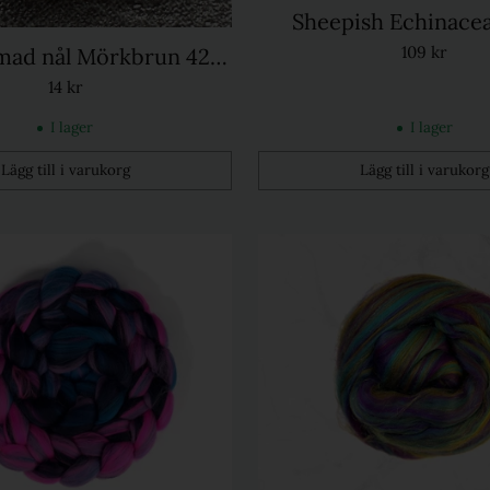
Sheepish Echinace
twister, 100g
109 kr
rmad nål Mörkbrun 42G
NYHET
14 kr
I lager
I lager
Lägg till i varukorg
Lägg till i varukorg
Kvantitet