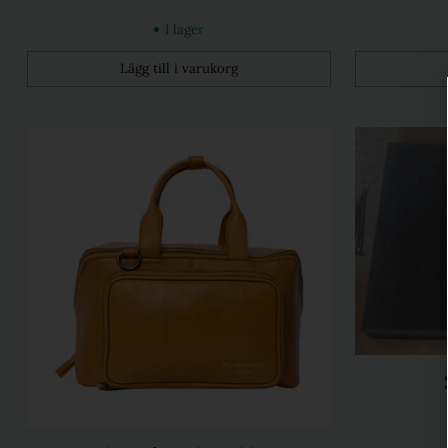
I lager
Lägg till i varukorg
Kvantitet
Kvantitet