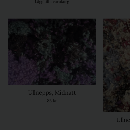
Lägg till i varukorg
Kvantitet
Kvantitet
Ullnepps, Midnatt
85 kr
Ulln