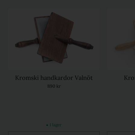
Kromski handkardor Valnöt
Kro
890 kr
I lager