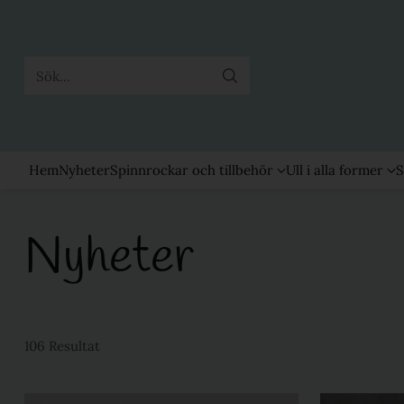
Sök...
Hem
Nyheter
Spinnrockar och tillbehör
Ull i alla former
S
Nyheter
106 Resultat