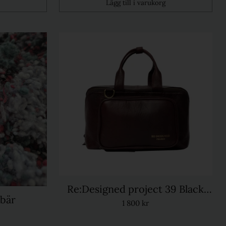
Lägg till i varukorg
Kvantitet
Re:Designed project 39 Black
rbär
cherry
1 800 kr