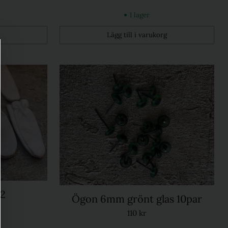
I lager
Lägg till i varukorg
Kvantitet
x2
Ögon 6mm grönt glas 10par
110 kr